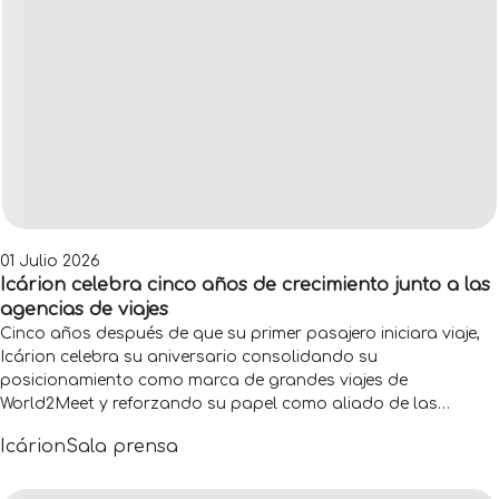
01 Julio 2026
Icárion celebra cinco años de crecimiento junto a las
agencias de viajes
Cinco años después de que su primer pasajero iniciara viaje,
Icárion celebra su aniversario consolidando su
posicionamiento como marca de grandes viajes de
World2Meet y reforzando su papel como aliado de las
agencias de viajes. Desde su lanzamiento, la compañía ha
Icárion
Sala prensa
acompañado a más de 110.000 viajeros en 105 países, cifras
que reflejan la evolución de su propuesta y su capacidad de
adaptación a las nuevas necesidades del viajero y del canal.