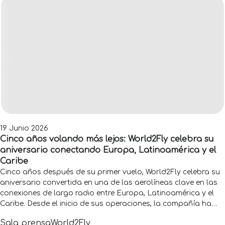
19 Junio 2026
Cinco años volando más lejos: World2Fly celebra su
aniversario conectando Europa, Latinoamérica y el
Caribe
Cinco años después de su primer vuelo, World2Fly celebra su
aniversario convertida en una de las aerolíneas clave en las
conexiones de largo radio entre Europa, Latinoamérica y el
Caribe. Desde el inicio de sus operaciones, la compañía ha
transportado a más de 3,5 millones de pasajeros y ha
Sala prensa
World2Fly
operado 10.700 vuelos, cifras que reflejan su evolución y su