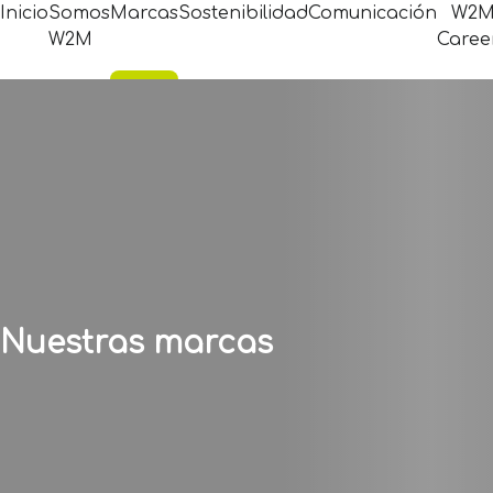
Inicio
Somos
Marcas
Sostenibilidad
Comunicación
W2
W2M
Caree
Nuestras marcas